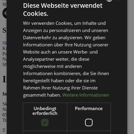
Diese Webseite verwendet
Shops im Winter
Cookies.
GERMAN
Wir verwenden Cookies, um Inhalte und
ENGLISH
Skischule
Anzeigen zu personalisieren und unseren
Datenverkehr zu analysieren. Wir geben
Skischule
Informationen über Ihre Nutzung unserer
Kurse
Website auch an unsere Werbe- und
Packages
Analysepartner weiter, die diese
Nauders
Shops im Winter
möglicherweise mit anderen
Informationen kombinieren, die Sie ihnen
Impressum & Offenlegung
bereitgestellt haben oder die sie im
Rahmen Ihrer Nutzung ihrer Dienste
Inhaber & Betreiber der Website
gesammelt haben.
Weitere Informationen
Skischule Nauders – Interski GmbH & CoKG
Unbedingt
Performance
Nauders 32
erforderlich
6543 Nauders
Tirol, Austria
T
+43 5473 / 89040