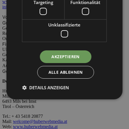
www.biwak-nauders.at
Targeting
Funktionalität
info@biwak-nauders.at
Vollständiger Firmenname: Skischule Nauders – Interski
GmbH & CoKG
Unklassifizierte
Geschäftsführende Organe: Hofer Christian
Rechtsform: GmbH & CoKG
Ort der Gewerbeberechtigung: Nauders 32
Firmenbuchnummer: 352510y
UID-Nummer: ATU47759705
Gerichtsstand: Landes- und Handelsgericht Innsbruck
AKZEPTIEREN
Kammerzugehörigkeit: Wirtschaftskammer Landeck
Behörde gem. ECG (E-Commerce
Aufsichtsbehörde:
Gesetz): Bezirkshauptmannschaft Landeck
ALLE ABLEHNEN
Design, Programmierung & Hosting:
DETAILS ANZEIGEN
Huber Web Media GmbH
Mils Au 70
6493 Mils bei Imst
Tirol – Österreich
Tel.: + 43 5418 20877
Mail:
welcome@huberwebmedia.at
Web:
www.huberwebmedia.at