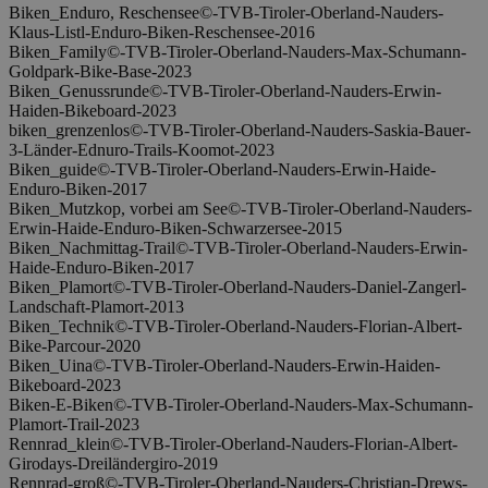
Biken_Enduro, Reschensee©-TVB-Tiroler-Oberland-Nauders-
Klaus-Listl-Enduro-Biken-Reschensee-2016
Biken_Family©-TVB-Tiroler-Oberland-Nauders-Max-Schumann-
Goldpark-Bike-Base-2023
Biken_Genussrunde©-TVB-Tiroler-Oberland-Nauders-Erwin-
Haiden-Bikeboard-2023
biken_grenzenlos©-TVB-Tiroler-Oberland-Nauders-Saskia-Bauer-
3-Länder-Ednuro-Trails-Koomot-2023
Biken_guide©-TVB-Tiroler-Oberland-Nauders-Erwin-Haide-
Enduro-Biken-2017
Biken_Mutzkop, vorbei am See©-TVB-Tiroler-Oberland-Nauders-
Erwin-Haide-Enduro-Biken-Schwarzersee-2015
Biken_Nachmittag-Trail©-TVB-Tiroler-Oberland-Nauders-Erwin-
Haide-Enduro-Biken-2017
Biken_Plamort©-TVB-Tiroler-Oberland-Nauders-Daniel-Zangerl-
Landschaft-Plamort-2013
Biken_Technik©-TVB-Tiroler-Oberland-Nauders-Florian-Albert-
Bike-Parcour-2020
Biken_Uina©-TVB-Tiroler-Oberland-Nauders-Erwin-Haiden-
Bikeboard-2023
Biken-E-Biken©-TVB-Tiroler-Oberland-Nauders-Max-Schumann-
Plamort-Trail-2023
Rennrad_klein©-TVB-Tiroler-Oberland-Nauders-Florian-Albert-
Girodays-Dreiländergiro-2019
Rennrad-groß©-TVB-Tiroler-Oberland-Nauders-Christian-Drews-